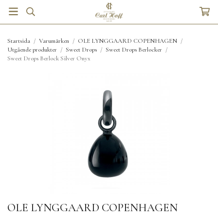
Startsida
/
Varumärken
/
OLE LYNGGAARD COPENHAGEN
/
Utgående produkter
/
Sweet Drops
/
Sweet Drops Berlocker
/
Sweet Drops Berlock Silver Onyx
OLE LYNGGAARD COPENHAGEN