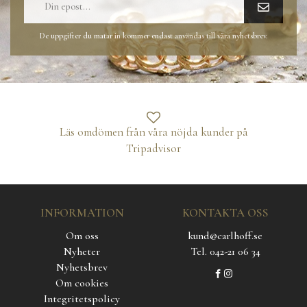
De uppgifter du matar in kommer endast användas till våra nyhetsbrev.
Läs omdömen från våra nöjda kunder på
Tripadvisor
INFORMATION
KONTAKTA OSS
Om oss
kund@carlhoff.se
Nyheter
Tel. 042-21 06 34
Nyhetsbrev
Om cookies
Integritetspolicy