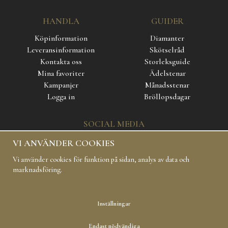
HANDLA
GUIDER
Köpinformation
Diamanter
Leveransinformation
Skötselråd
Kontakta oss
Storleksguide
Mina favoriter
Ädelstenar
Kampanjer
Månadsstenar
Logga in
Bröllopsdagar
SOCIAL MEDIA
VI ANVÄNDER COOKIES
Vi använder cookies för funktion på sidan, analys av data och
marknadsföring.
Inställningar
Copyright 2019 Carl Hoff AB All rights reserved
Endast nödvändiga