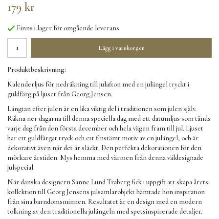
179 kr
Finns i lager för omgående leverans
Lägg i varukorgen
Produktbeskrivning:
Kalenderljus för nedräkning till julafton med en julängel tryckt i
guldfärg på ljuset från Georg Jensen.
Längtan efter julen är en lika viktig del i traditionen som julen själv.
Räkna ner dagarna till denna speciella dag med ett datumljus som tänds
varje dag från den första december och hela vägen fram till jul. Ljuset
har ett guldfärgat tryck och ett finstämt motiv av en julängel, och är
dekorativt även när det är släckt. Den perfekta dekorationen för den
mörkare årstiden. Mys hemma med värmen från denna väldesignade
julspecial.
När danska designern Sanne Lund Traberg fick i uppgift att skapa årets
kollektion till Georg Jensens julsamlarobjekt hämtade hon inspiration
från sina barndomsminnen. Resultatet är en design med en modern
tolkning av den traditionella julängeln med spetsinspirerade detaljer.