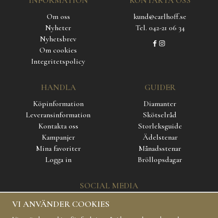
INFORMATION
KONTAKTA OSS
Om oss
kund@carlhoff.se
Nyheter
Tel. 042-21 06 34
Nyhetsbrev
Om cookies
Integritetspolicy
HANDLA
GUIDER
Köpinformation
Diamanter
Leveransinformation
Skötselråd
Kontakta oss
Storleksguide
Kampanjer
Ädelstenar
Mina favoriter
Månadsstenar
Logga in
Bröllopsdagar
SOCIAL MEDIA
VI ANVÄNDER COOKIES