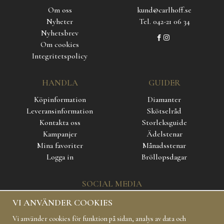
Om oss
kund@carlhoff.se
Nyheter
Tel. 042-21 06 34
Nyhetsbrev
Om cookies
Integritetspolicy
HANDLA
GUIDER
Köpinformation
Diamanter
Leveransinformation
Skötselråd
Kontakta oss
Storleksguide
Kampanjer
Ädelstenar
Mina favoriter
Månadsstenar
Logga in
Bröllopsdagar
SOCIAL MEDIA
VI ANVÄNDER COOKIES
Vi använder cookies för funktion på sidan, analys av data och