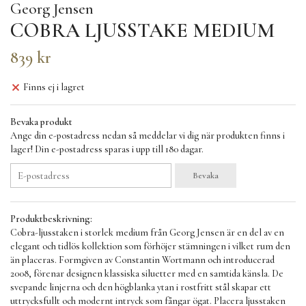
Georg Jensen
COBRA LJUSSTAKE MEDIUM
839 kr
Finns ej i lagret
Bevaka produkt
Ange din e-postadress nedan så meddelar vi dig när produkten finns i
lager! Din e-postadress sparas i upp till 180 dagar.
Bevaka
Produktbeskrivning:
Cobra-ljusstaken i storlek medium från Georg Jensen är en del av en
elegant och tidlös kollektion som förhöjer stämningen i vilket rum den
än placeras. Formgiven av Constantin Wortmann och introducerad
2008, förenar designen klassiska siluetter med en samtida känsla. De
svepande linjerna och den högblanka ytan i rostfritt stål skapar ett
uttrycksfullt och modernt intryck som fångar ögat. Placera ljusstaken