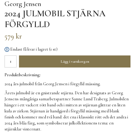
Georg Jensen
2024 JULMOBIL STJÄRNA
FÖRGYLLD
579 kr
Endast få kvar i lagret (1 st)
Lägg i varukorgen
Produktbeskrivning:
2024 års julmobil från Georg Jensen i förgylld mässing.
Årets julmobil är en gnistrande stjärna. Den har designats av Georg
Jensens mångåriga samarbetspartner Sanne Lund Traberg. Julmobilen
hänger i ett vackert rött band och i mitten av stjärnan glittrar en liten
kula av zirkon.
Stjärnan är handgjord i förgylld mässing med blank
finish och kommer med två band: det ena i klassiskt rött och det andra i
2024 års blåa färg, som symboliserar julkollektionens tema: en
stjärnklar vinternatt.