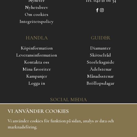
Nyheter
Tel. 042-21 06 34
Nyhetsbrev
Om cookies
Integritetspolicy
HANDLA
GUIDER
Köpinformation
Diamanter
Leveransinformation
Skötselråd
Kontakta oss
Storleksguide
Mina favoriter
Ädelstenar
Kampanjer
Månadsstenar
Logga in
Bröllopsdagar
SOCIAL MEDIA
VI ANVÄNDER COOKIES
Vi använder cookies för funktion på sidan, analys av data och
marknadsföring.