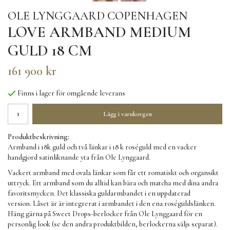
OLE LYNGGAARD COPENHAGEN
LOVE ARMBAND MEDIUM
GULD 18 CM
161 900 kr
Finns i lager för omgående leverans
Lägg i varukorgen
Produktbeskrivning:
Armband i 18k guld och två länkar i 18 k roséguld med en vacker
handgjord satinliknande yta från Ole Lynggaard.
Vackert armband med ovala länkar som får ett romatiskt och organsikt
uttryck. Ett armband som du alltid kan bära och matcha med dina andra
favoritsmycken. Det klassiska guldarmbandet i en uppdaterad
version. Låset är är integrerat i armbandet i den ena roséguldslänken.
Häng gärna på
Sweet Drops-berlocker
från Ole Lynggaard för en
personlig look (se den andra produktbilden, berlockerna säljs separat).