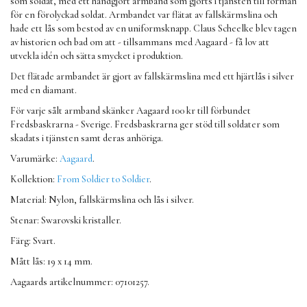
som soldat, med ett handgjort armband som gjorts i tjänsten till förmån
för en förolyckad soldat. Armbandet var flätat av fallskärmslina och
hade ett lås som bestod av en uniformsknapp. Claus Scheelke blev tagen
av historien och bad om att - tillsammans med Aagaard - få lov att
utvekla idén och sätta smycket i produktion.
Det flätade armbandet är gjort av fallskärmslina med ett hjärtlås i silver
med en diamant.
För varje sålt armband skänker Aagaard 100 kr till förbundet
Fredsbaskrarna - Sverige. Fredsbaskrarna ger stöd till soldater som
skadats i tjänsten samt deras anhöriga.
Varumärke:
Aagaard
.
Kollektion:
From Soldier to Soldier
.
Material: Nylon, fallskärmslina och lås i silver.
Stenar: Swarovski kristaller.
Färg: Svart.
Mått lås: 19 x 14 mm.
Aagaards artikelnummer: 07101257.