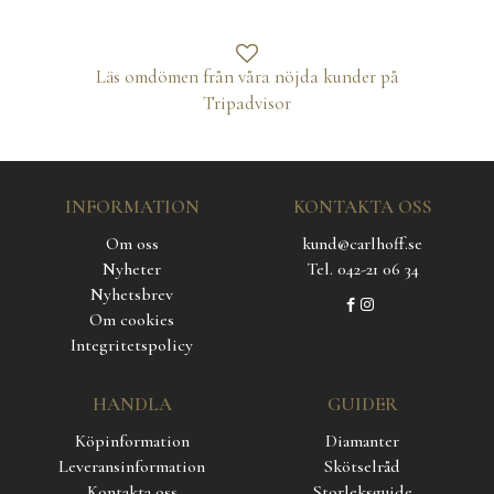
Läs omdömen från våra nöjda kunder på
Tripadvisor
INFORMATION
KONTAKTA OSS
Om oss
kund@carlhoff.se
Nyheter
Tel. 042-21 06 34
Nyhetsbrev
Om cookies
Integritetspolicy
HANDLA
GUIDER
Köpinformation
Diamanter
Leveransinformation
Skötselråd
Kontakta oss
Storleksguide