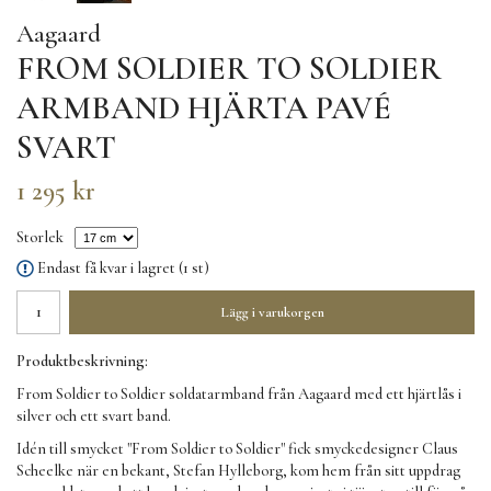
Aagaard
FROM SOLDIER TO SOLDIER
ARMBAND HJÄRTA PAVÉ
SVART
1 295 kr
Storlek
Endast få kvar i lagret (1 st)
Lägg i varukorgen
Produktbeskrivning:
From Soldier to Soldier soldatarmband från Aagaard med ett hjärtlås i
silver och ett svart band.
Idén till smycket "From Soldier to Soldier" fick smyckedesigner Claus
Scheelke när en bekant, Stefan Hylleborg, kom hem från sitt uppdrag