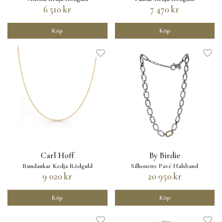
6 510 kr
7 470 kr
Köp
Köp
Carl Hoff
By Birdie
Rundankar Kedja Rödguld
Silhouette Pavé Halsband
9 020 kr
20 950 kr
Köp
Köp