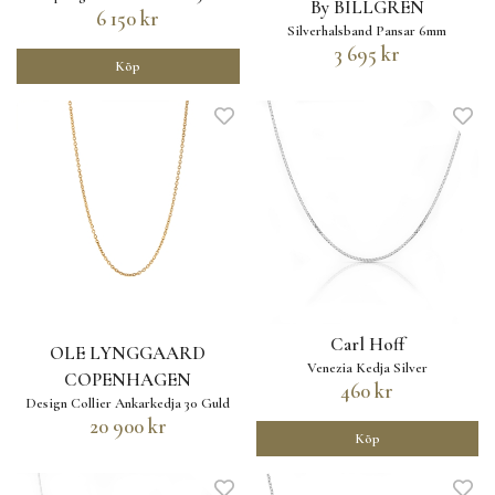
By BILLGREN
6 150 kr
Silverhalsband Pansar 6mm
3 695 kr
Köp
Carl Hoff
OLE LYNGGAARD
Venezia Kedja Silver
COPENHAGEN
460 kr
Design Collier Ankarkedja 30 Guld
20 900 kr
Köp