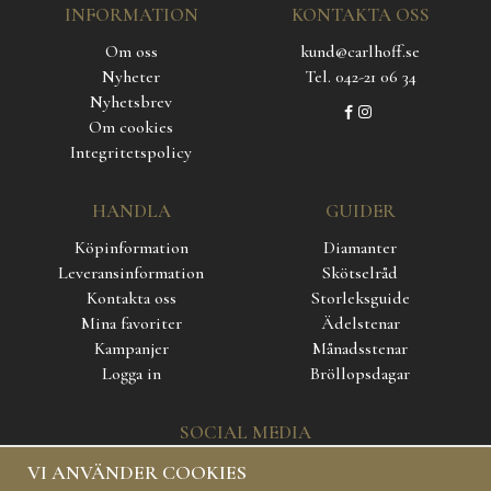
INFORMATION
KONTAKTA OSS
Om oss
kund@carlhoff.se
Nyheter
Tel. 042-21 06 34
Nyhetsbrev
Om cookies
Integritetspolicy
HANDLA
GUIDER
Köpinformation
Diamanter
Leveransinformation
Skötselråd
Kontakta oss
Storleksguide
Mina favoriter
Ädelstenar
Kampanjer
Månadsstenar
Logga in
Bröllopsdagar
SOCIAL MEDIA
VI ANVÄNDER COOKIES