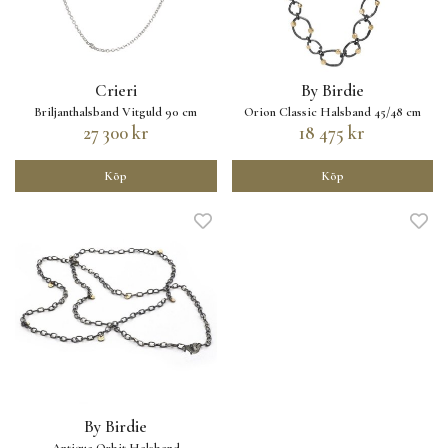
Crieri
By Birdie
Briljanthalsband Vitguld 90 cm
Orion Classic Halsband 45/48 cm
27 300 kr
18 475 kr
Köp
Köp
By Birdie