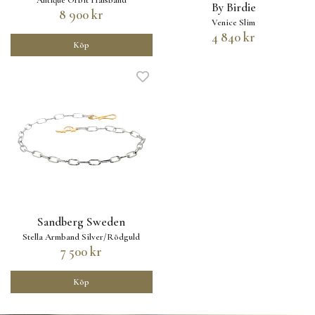
Antique Orbit Halsband
By Birdie
8 900 kr
Venice Slim
4 840 kr
Köp
Sandberg Sweden
Stella Armband Silver/Rödguld
7 500 kr
Köp