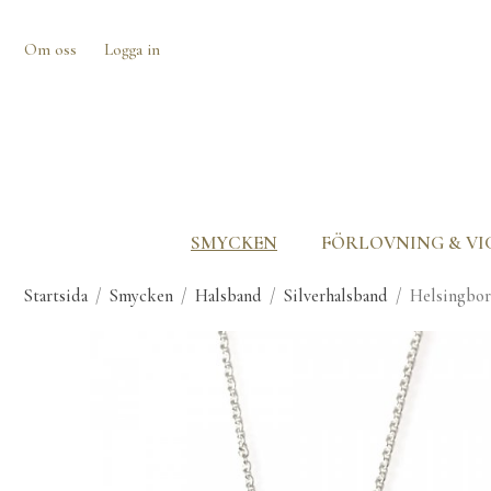
Om oss
Logga in
SMYCKEN
FÖRLOVNING & VI
Startsida
/
Smycken
/
Halsband
/
Silverhalsband
/
Helsingbor