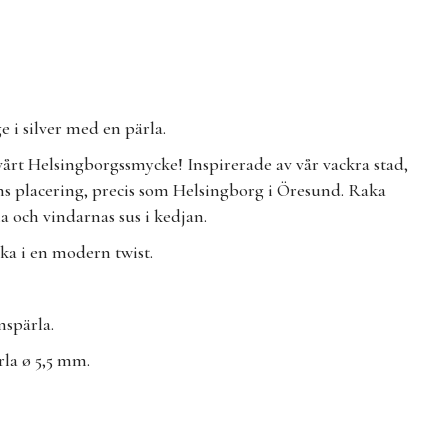
e i silver med en pärla.
årt Helsingborgssmycke! Inspirerade av vår vackra stad,
ans placering, precis som Helsingborg i Öresund. Raka
a och vindarnas sus i kedjan.
aka i en modern twist.
enspärla.
rla ø 5,5 mm.