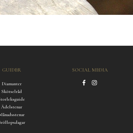
GUIDER
SOCIAL MEDIA
Diamanter
Skötselråd
Storleksguide
Ädelstenar
Månadsstenar
Bröllopsdagar