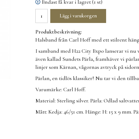
Endast få kvar i lagret (1 st)
Lägg i varukorgen
Produktbeskrivning:
Halsband från Carl Hoff med ett stilrent häng
I samband med H22 City Expo lanserar vi nu v
även kallad Sundets Pärla, framhäver vi pärl
linjer som Kärnan, vågornas avtryck på sidorn
Pärlan, en tidlös klassiker! Nu tar vi den tillb
Varumärke: Carl Hoff.
Material: Sterling silver. Pärla: Odlad saltvatt
Mått: Kedja: 46/51 cm. Hänge: H: 15 x 9 mm. Pä