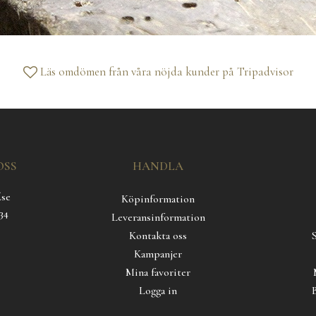
Läs omdömen från våra nöjda kunder på
Tripadvisor
OSS
HANDLA
.se
Köpinformation
34
Leveransinformation
Kontakta oss
Kampanjer
Mina favoriter
Logga in