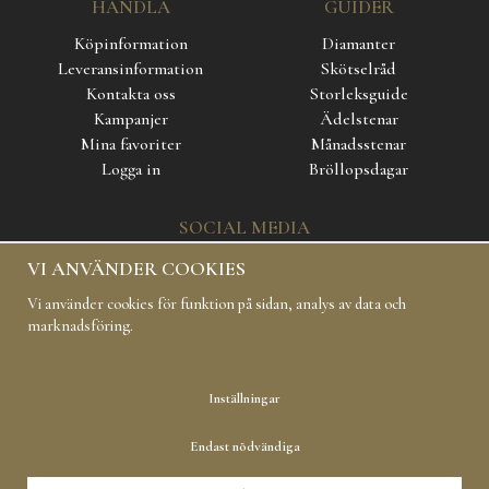
HANDLA
GUIDER
Köpinformation
Diamanter
Leveransinformation
Skötselråd
Kontakta oss
Storleksguide
Kampanjer
Ädelstenar
Mina favoriter
Månadsstenar
Logga in
Bröllopsdagar
SOCIAL MEDIA
VI ANVÄNDER COOKIES
Vi använder cookies för funktion på sidan, analys av data och
marknadsföring.
Inställningar
Copyright 2019 Carl Hoff AB All rights reserved
Endast nödvändiga