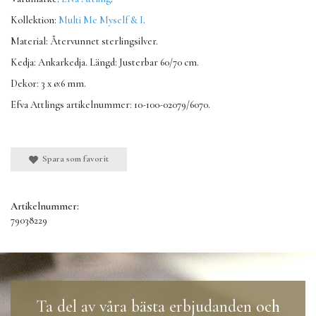
Kollektion:
Multi Me Myself & I
.
Material: Återvunnet sterlingsilver.
Kedja: Ankarkedja. Längd: Justerbar 60/70 cm.
Dekor: 3 x ø:6 mm.
Efva Attlings artikelnummer: 10-100-02079/6070.
Spara som favorit
Artikelnummer:
79038229
Ta del av våra bästa erbjudanden och