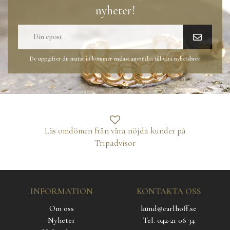
nyheter!
De uppgifter du matar in kommer endast användas till våra nyhetsbrev.
Läs omdömen från våra nöjda kunder på
Tripadvisor
INFORMATION
KONTAKTA OSS
Om oss
kund@carlhoff.se
Nyheter
Tel. 042-21 06 34