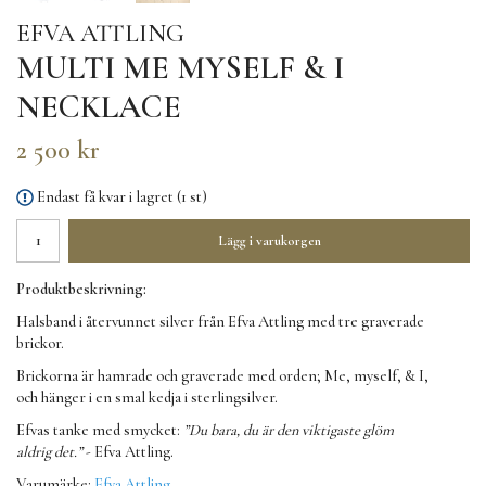
EFVA ATTLING
MULTI ME MYSELF & I
NECKLACE
2 500 kr
Endast få kvar i lagret (1 st)
Lägg i varukorgen
Produktbeskrivning:
Halsband i återvunnet silver från Efva Attling med tre graverade
brickor.
Brickorna är hamrade och graverade med orden; Me, myself, & I,
och hänger i en smal kedja i sterlingsilver.
Efvas tanke med smycket:
”Du bara, du är den viktigaste glöm
aldrig det.”
- Efva Attling.
Varumärke:
Efva Attling
.