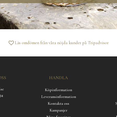
Läs omdömen från våra nöjda kunder på
Tripadvisor
OSS
HANDLA
.se
Köpinformation
34
Leveransinformation
Kontakta oss
Kampanjer
Mina favoriter