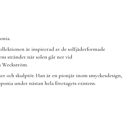
ponia.
ollektionen är inspirerad av de solfjäderformade
ns stränder när solen går ner vid
rn Weckström.
r och skulptör. Han är en pionjär inom smyckesdesign,
ponia under nästan hela företagets existens.