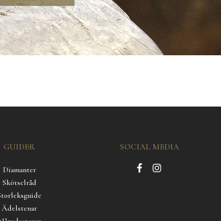
GUIDER
SOCIAL MEDIA
Diamanter
Skötselråd
Storleksguide
Ädelstenar
Månadsstenar