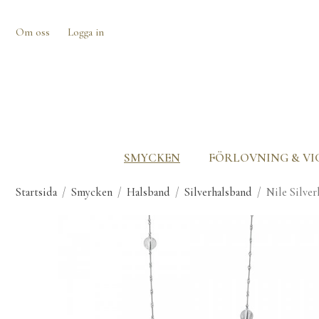
Om oss
Logga in
SMYCKEN
FÖRLOVNING & VI
Startsida
/
Smycken
/
Halsband
/
Silverhalsband
/
Nile Silve