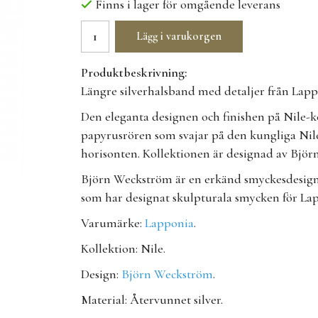
Finns i lager för omgående leverans
Lägg i varukorgen
Produktbeskrivning:
Längre silverhalsband med detaljer från Lap
Den eleganta designen och finishen på Nile-k
papyrusrören som svajar på den kungliga Nile
horisonten. Kollektionen är designad av Bjö
Björn Weckström är en erkänd smyckesdesigne
som har designat skulpturala smycken för Lap
Varumärke:
Lapponia
.
Kollektion: Nile.
Design:
Björn Weckström
.
Material: Återvunnet silver.