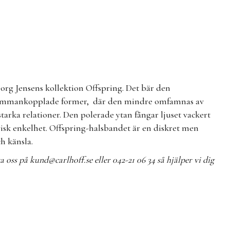
Georg Jensens kollektion Offspring. Det bär den
sammankopplade former, där den mindre omfamnas av
tarka relationer. Den polerade ytan fångar ljuset vackert
isk enkelhet. Offspring-halsbandet är en diskret men
h känsla.
ta oss på
kund@carlhoff.se
eller 042-21 06 34 så hjälper vi dig