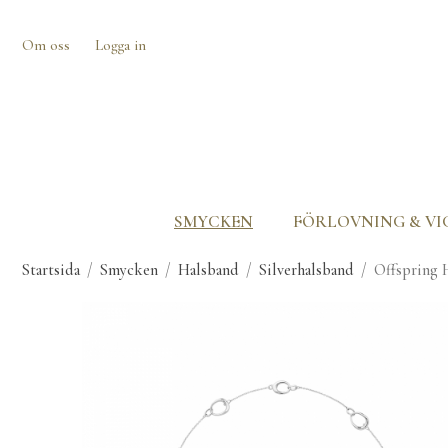
Om oss
Logga in
SMYCKEN
FÖRLOVNING & VI
Startsida
/
Smycken
/
Halsband
/
Silverhalsband
/
Offspring 