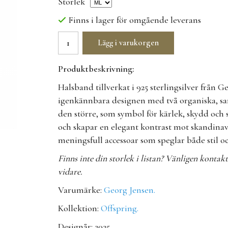
Storlek
Finns i lager för omgående leverans
Lägg i varukorgen
Produktbeskrivning:
Halsband tillverkat i 925 sterlingsilver från 
igenkännbara designen med två organiska, 
den större, som symbol för kärlek, skydd och s
och skapar en elegant kontrast mot skandinav
meningsfull accessoar som speglar både stil oc
Finns inte din storlek i listan? Vänligen kontak
vidare.
Varumärke:
Georg Jensen
.
Kollektion:
Offspring
.
Designår: 2025.