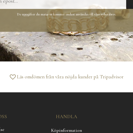
De uppgifter du matar in kommer endast användas till våra nyhetsbrev.
Läs omdömen från våra nöjda kunder på
Tripadvisor
OSS
HANDLA
.se
Köpinformation