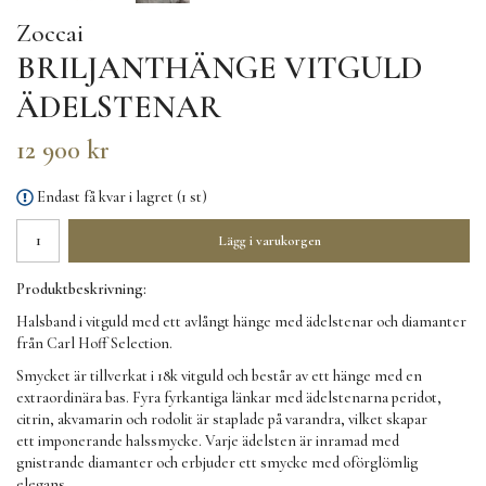
Zoccai
BRILJANTHÄNGE VITGULD
ÄDELSTENAR
12 900 kr
Endast få kvar i lagret (1 st)
Lägg i varukorgen
Produktbeskrivning:
Halsband i vitguld med ett avlångt hänge med ädelstenar och diamanter
från Carl Hoff Selection.
Smycket är tillverkat i 18k vitguld och består av ett hänge med en
extraordinära bas. Fyra fyrkantiga länkar med ädelstenarna peridot,
citrin, akvamarin och rodolit är staplade på varandra, vilket skapar
ett imponerande halssmycke. Varje ädelsten är inramad med
gnistrande diamanter och erbjuder ett smycke med oförglömlig
elegans.