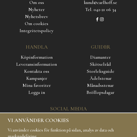
Om oss
kund@carlhoff.se
Nyheter
Tel. 042-21 06 34
Nyhetsbrev
Om cookies
Integritetspolicy
HANDLA
GUIDER
Köpinformation
Diamanter
Leveransinformation
Skötselråd
Kontakta oss
Storleksguide
Kampanjer
Ädelstenar
Mina favoriter
Månadsstenar
Logga in
Bröllopsdagar
SOCIAL MEDIA
VI ANVÄNDER COOKIES
Vi använder cookies för funktion på sidan, analys av data och
marknadsföring.