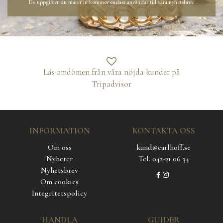
De uppgifter du matar in kommer endast användas till våra nyhetsbrev.
Läs omdömen från våra nöjda kunder på
Tripadvisor
INFORMATION
KONTAKTA OSS
Om oss
kund@carlhoff.se
Nyheter
Tel. 042-21 06 34
Nyhetsbrev
Om cookies
Integritetspolicy
HANDLA
GUIDER