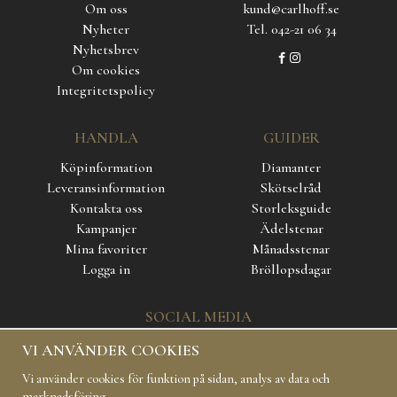
Om oss
kund@carlhoff.se
Nyheter
Tel. 042-21 06 34
Nyhetsbrev
Om cookies
Integritetspolicy
HANDLA
GUIDER
Köpinformation
Diamanter
Leveransinformation
Skötselråd
Kontakta oss
Storleksguide
Kampanjer
Ädelstenar
Mina favoriter
Månadsstenar
Logga in
Bröllopsdagar
SOCIAL MEDIA
VI ANVÄNDER COOKIES
Vi använder cookies för funktion på sidan, analys av data och
marknadsföring.