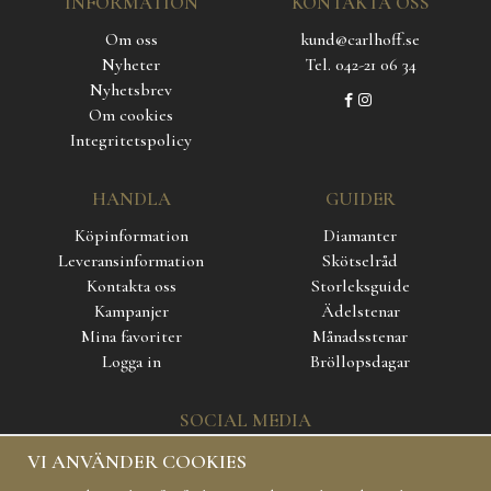
INFORMATION
KONTAKTA OSS
Om oss
kund@carlhoff.se
Nyheter
Tel. 042-21 06 34
Nyhetsbrev
Om cookies
Integritetspolicy
HANDLA
GUIDER
Köpinformation
Diamanter
Leveransinformation
Skötselråd
Kontakta oss
Storleksguide
Kampanjer
Ädelstenar
Mina favoriter
Månadsstenar
Logga in
Bröllopsdagar
SOCIAL MEDIA
VI ANVÄNDER COOKIES