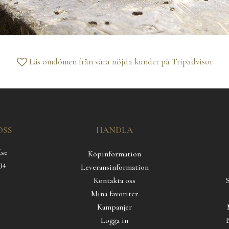
Läs omdömen från våra nöjda kunder på
Tripadvisor
OSS
HANDLA
.se
Köpinformation
34
Leveransinformation
Kontakta oss
Mina favoriter
Kampanjer
Logga in