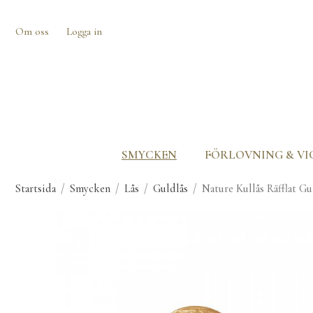
Om oss
Logga in
SMYCKEN
FÖRLOVNING & VI
Startsida
/
Smycken
/
Lås
/
Guldlås
/
Nature Kullås Räfflat G