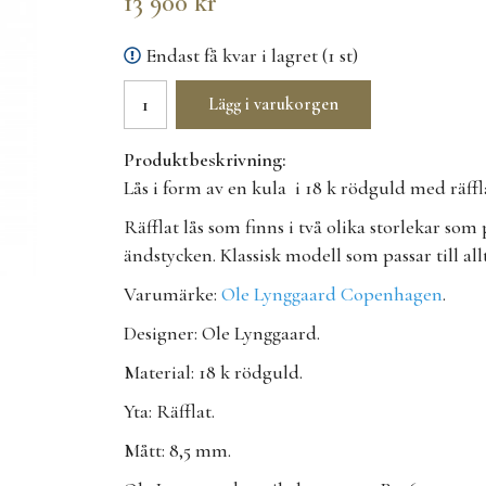
13 900 kr
Endast få kvar i lagret (1 st)
Lägg i varukorgen
Produktbeskrivning:
Lås i form av en kula i 18 k rödguld med räff
Räfflat lås som finns i två olika storlekar so
ändstycken. Klassisk modell som passar till allt
Varumärke:
Ole Lynggaard Copenhagen
.
Designer: Ole Lynggaard.
Material: 18 k rödguld.
Yta: Räfflat.
Mått: 8,5 mm.