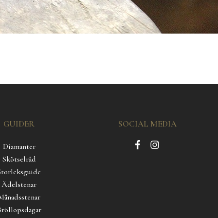
GUIDER
SOCIAL MEDIA
Diamanter
Skötselråd
Storleksguide
Ädelstenar
Månadsstenar
Bröllopsdagar