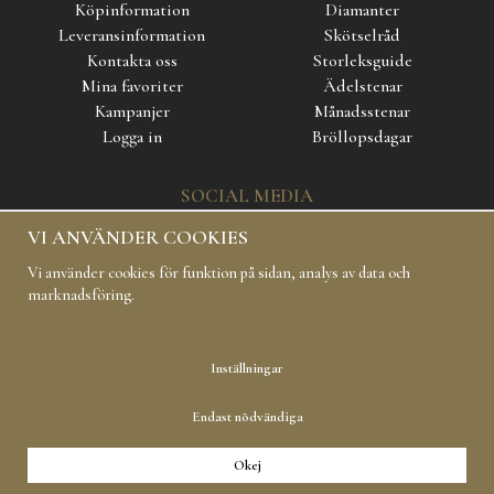
Köpinformation
Diamanter
Leveransinformation
Skötselråd
Kontakta oss
Storleksguide
Mina favoriter
Ädelstenar
Kampanjer
Månadsstenar
Logga in
Bröllopsdagar
SOCIAL MEDIA
VI ANVÄNDER COOKIES
Vi använder cookies för funktion på sidan, analys av data och
marknadsföring.
Inställningar
Copyright 2019 Carl Hoff AB All rights reserved
Endast nödvändiga
Okej
Drift & produktion:
Wikinggruppen