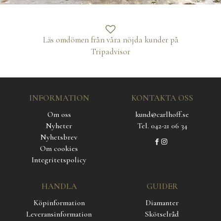
Läs omdömen från våra nöjda kunder på
Tripadvisor
INFORMATION
KONTAKTA OSS
Om oss
kund@carlhoff.se
Nyheter
Tel. 042-21 06 34
Nyhetsbrev
Om cookies
Integritetspolicy
HANDLA
GUIDER
Köpinformation
Diamanter
Leveransinformation
Skötselråd