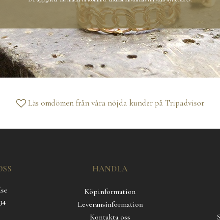
Läs omdömen från våra nöjda kunder på
Tripadvisor
OSS
HANDLA
.se
Köpinformation
34
Leveransinformation
Kontakta oss