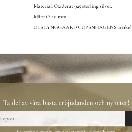
Material: Oxiderat 925 sterling silver.
Mått: Ø: 10 mm.
OLE LYNGGAARD COPENHAGENS artikelnu
Ta del av våra bästa erbjudanden och nyheter!
De uppgifter du matar in kommer endast användas till våra nyhetsbrev.