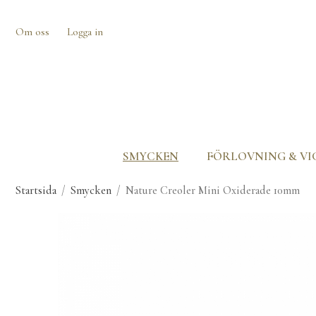
Om oss
Logga in
SMYCKEN
FÖRLOVNING & VI
Startsida
/
Smycken
/
Nature Creoler Mini Oxiderade 10mm