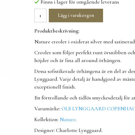
Finns i lager för omgående leverans
Lägg i varukorgen
Produktbeskrivning:
Nature creoler i oxiderat silver med sat
Creoler som följer perfekt runt örsnibben och 
höjder och är fina all around örhängen.
Dessa sofistikerade örhängena är en del av d
Lynggaard. Varje detalj är handgjord av mäst
exceptionell finish.
En förtrollande och tidlös smyckesdetalj för att 
Varumärke:
OLE LYNGGAARD COPENHA
Kollektion:
Nature
.
Designer: Charlotte Lynggaard.