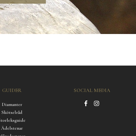
GUIDER
SOCIAL MEDIA
Diamanter
Skötselråd
Storleksguide
Ädelstenar
Månadsstenar