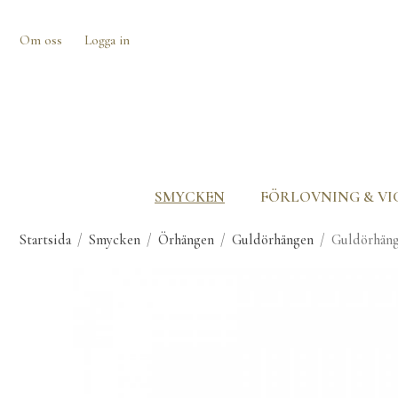
Om oss
Logga in
SMYCKEN
FÖRLOVNING & VI
Startsida
/
Smycken
/
Örhängen
/
Guldörhängen
/
Guldörhäng