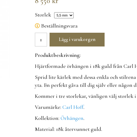
8 550 kr
Storlek
Beställningsvara
Lägg i varukorgen
Produktbeskrivning:
Hjärtformade örhängen i 18k guld från Carl H
Sprid lite kärlek med dessa enkla och stilren
yta. En perfekt gåva till dig själv eller någon 
Kommer i tre storlekar, vänligen välj storlek i
Varumärke:
Carl Hoff
.
Kollektion:
Örhängen
.
Material: 18k återvunnet guld.