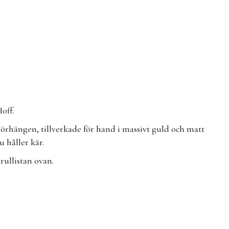
off.
a örhängen, tillverkade för hand i massivt guld och matt
du håller kär.
 rullistan ovan.