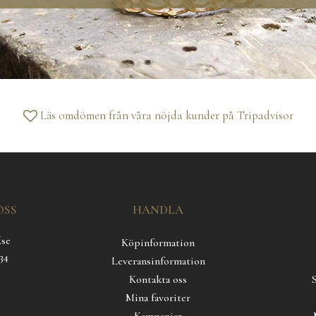
Läs omdömen från våra nöjda kunder på
Tripadvisor
OSS
HANDLA
.se
Köpinformation
34
Leveransinformation
Kontakta oss
Mina favoriter
Kampanjer