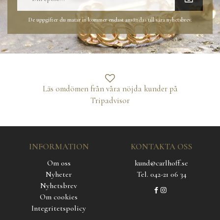
De uppgifter du matar in kommer endast användas till våra nyhetsbrev.
Läs omdömen från våra nöjda kunder på
Tripadvisor
INFORMATION
KONTAKTA OSS
Om oss
kund@carlhoff.se
Nyheter
Tel. 042-21 06 34
Nyhetsbrev
Om cookies
Integritetspolicy