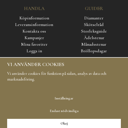
HANDLA
GUIDER
Köpinformation
Diamanter
Leveransinformation
Skötselråd
Kontakta oss
Storleksguide
Kampanjer
Ädelstenar
Mina favoriter
Månadsstenar
Logga in
Bröllopsdagar
VI ANVÄNDER COOKIES
SOCIAL MEDIA
Vi använder cookies för funktion på sidan, analys av data och
marknadsföring.
Inställningar
Endast nödvändiga
Copyright 2019 Carl Hoff AB All rights reserved
Okej