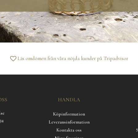
Läs omdömen från våra nöjda kunder på
Tripadvisor
OSS
HANDLA
.se
Köpinformation
34
Leveransinformation
Kontakta oss
Mina favoriter