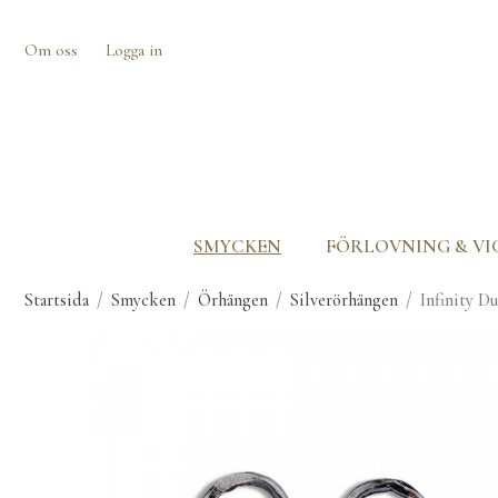
Om oss
Logga in
SMYCKEN
FÖRLOVNING & VI
Startsida
/
Smycken
/
Örhängen
/
Silverörhängen
/
Infinity D