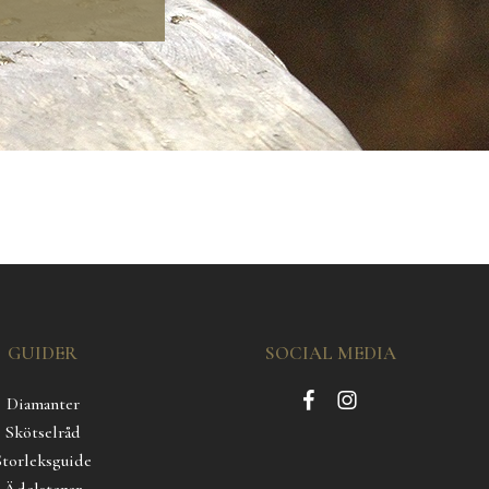
GUIDER
SOCIAL MEDIA
Diamanter
Skötselråd
Storleksguide
Ädelstenar