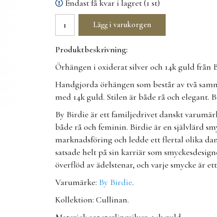
Endast få kvar i lagret (1 st)
Lägg i varukorgen
Produktbeskrivning:
Örhängen i oxiderat silver och 14k guld från B
Handgjorda örhängen som består av två samman
med 14k guld. Stilen är både rå och elegant.
By Birdie är ett familjedrivet danskt varum
både rå och feminin. Birdie är en självlärd 
marknadsföring och ledde ett flertal olika dan
satsade helt på sin karriär som smyckesdesign
överflöd av ädelstenar, och varje smycke är ett
Varumärke:
By Birdie
.
Kollektion: Cullinan.
Material: 925 sterlingsilver, 14k guld.