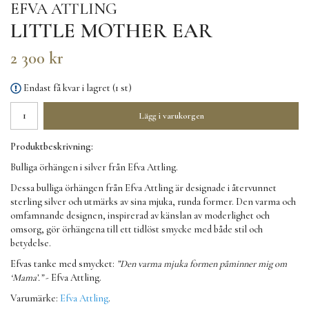
EFVA ATTLING
LITTLE MOTHER EAR
2 300 kr
Endast få kvar i lagret (1 st)
Lägg i varukorgen
Produktbeskrivning:
Bulliga örhängen i silver från Efva Attling.
Dessa bulliga örhängen från Efva Attling är designade i återvunnet
sterling silver och utmärks av sina mjuka, runda former. Den varma och
omfamnande designen, inspirerad av känslan av moderlighet och
omsorg, gör örhängena till ett tidlöst smycke med både stil och
betydelse.
Efvas tanke med smycket:
”Den varma mjuka formen påminner mig om
‘Mama’.”
- Efva Attling.
Varumärke:
Efva Attling
.