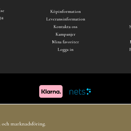
.se
Köpinformation
34
Leveransinformation
Kontakta oss
Kampanjer
Mina favoriter
Logga in
Copyright 2019 Carl Hoff AB All rights reserved
ta och marknadsföring.
Drift & produktion:
Wikinggruppen