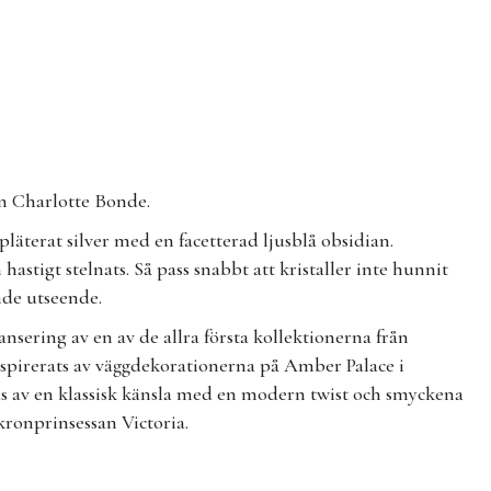
ån Charlotte Bonde.
pläterat silver med en facetterad ljusblå obsidian.
astigt stelnats. Så pass snabbt att kristaller inte hunnit
nande utseende.
nsering av en av de allra första kollektionerna från
spirerats av väggdekorationerna på Amber Palace i
s av en klassisk känsla med en modern twist och smyckena
 kronprinsessan Victoria.