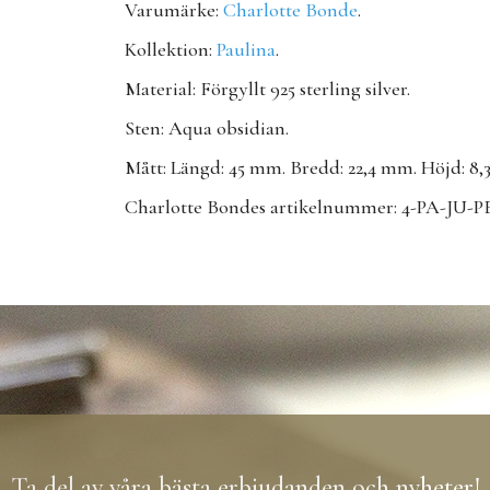
Varumärke:
Charlotte Bonde
.
Kollektion:
Paulina
.
Material: Förgyllt 925 sterling silver.
Sten: Aqua obsidian.
Mått: Längd: 45 mm. Bredd: 22,4 mm. Höjd: 8
Charlotte Bondes artikelnummer: 4-PA-JU-PE
Ta del av våra bästa erbjudanden och nyheter!