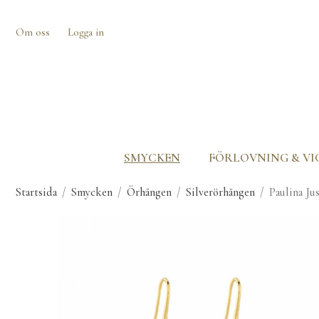
Om oss
Logga in
SMYCKEN
FÖRLOVNING & VI
Startsida
/
Smycken
/
Örhängen
/
Silverörhängen
/
Paulina Ju