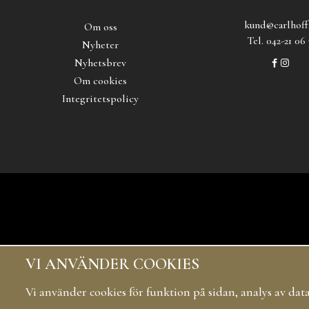
kund@carlhoff
Om oss
Tel. 042-21 06 
Nyheter
Nyhetsbrev
Om cookies
Integritetspolicy
VI ANVÄNDER COOKIES
Vi använder cookies för funktion på sidan, analys av da