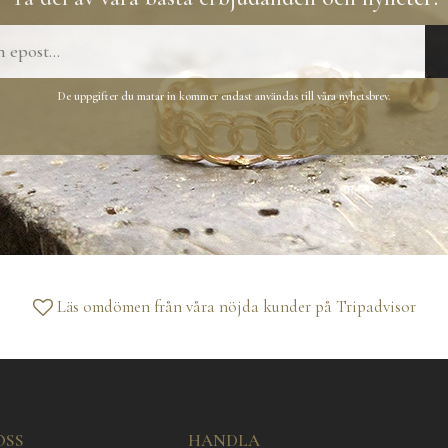
De uppgifter du matar in kommer endast användas till våra nyhetsbrev.
Läs omdömen från våra nöjda kunder på
Tripadvisor
OSS
HANDLA