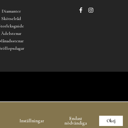
Diamanter
Skötselråd
Storleksguide
Ädelstenar
Månadsstenar
Bröllopsdagar
Endast
Inställningar
Okej
nödvändiga