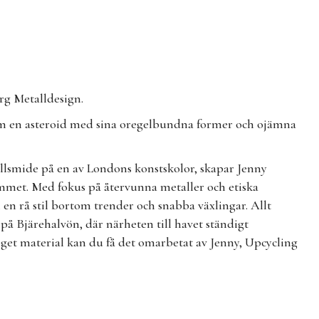
rg Metalldesign.
 en asteroid med sina oregelbundna former och ojämna
allsmide på en av Londons konstskolor, skapar Jenny
mmet. Med fokus på återvunna metaller och etiska
i en rå stil bortom trender och snabba växlingar. Allt
 på Bjärehalvön, där närheten till havet ständigt
 eget material kan du få det omarbetat av Jenny, Upcycling