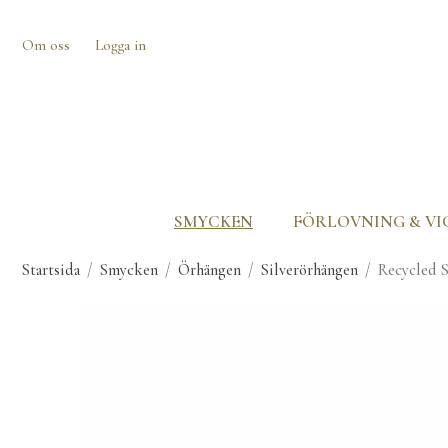
Om oss
Logga in
SMYCKEN
FÖRLOVNING & VI
Startsida
/
Smycken
/
Örhängen
/
Silverörhängen
/
Recycled S