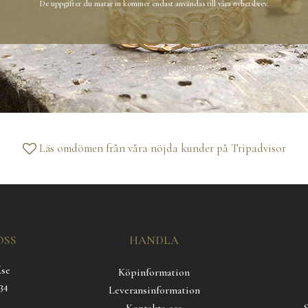
De uppgifter du matar in kommer endast användas till våra nyhetsbrev.
Läs omdömen från våra nöjda kunder på
Tripadvisor
OSS
HANDLA
.se
Köpinformation
34
Leveransinformation
Kontakta oss