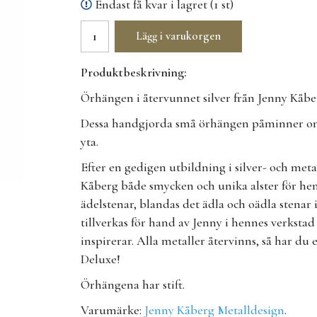
Endast få kvar i lagret (1 st)
Lägg i varukorgen
Produktbeskrivning:
Örhängen i återvunnet silver från Jenny Kåbe
Dessa handgjorda små örhängen påminner om
yta.
Efter en gedigen utbildning i silver- och met
Kåberg både smycken och unika alster för he
ädelstenar, blandas det ädla och oädla stenar 
tillverkas för hand av Jenny i hennes verkstad
inspirerar. Alla metaller återvinns, så har du
Deluxe!
Örhängena har stift.
Varumärke:
Jenny Kåberg Metalldesign
.