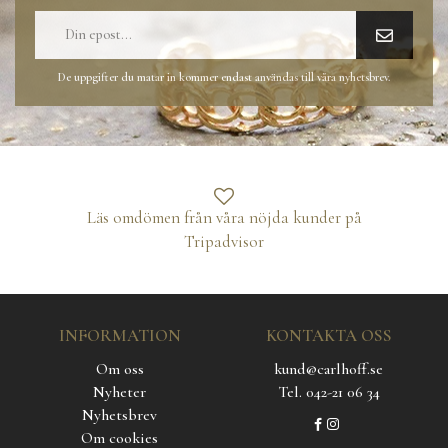
De uppgifter du matar in kommer endast användas till våra nyhetsbrev.
Läs omdömen från våra nöjda kunder på
Tripadvisor
INFORMATION
KONTAKTA OSS
Om oss
kund@carlhoff.se
Nyheter
Tel. 042-21 06 34
Nyhetsbrev
Om cookies