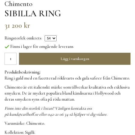
Chimento
SIBILLA RING
31 200 kr
Ringstorlek omkrets
Finns i lager för omgående leverans
Lägg i varukorgen
Produktbeskrivning:
Ring i guld med en facetterad rökkvarts och gula safirer från Chimento.
Chimento är ett italienskt märke som tillverkar kvalitativa och exklusiva
smycken. De är mycket populära bland kändisarna i Hollywood och
deras smycken syns ofta på röda mattan.
Finns inte din storlek i listan? Vänligen kontakta oss
på
kund@carlhoff.se
eller 042-21 06 34 så hjälper vi dig vidare.
Varumärke: Chimento.
Kollektion: Sigilli.