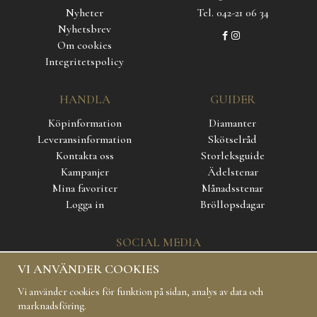
Nyheter
Tel. 042-21 06 34
Nyhetsbrev
Om cookies
Integritetspolicy
HANDLA
GUIDER
Köpinformation
Diamanter
Leveransinformation
Skötselråd
Kontakta oss
Storleksguide
Kampanjer
Ädelstenar
Mina favoriter
Månadsstenar
Logga in
Bröllopsdagar
SOCIAL MEDIA
VI ANVÄNDER COOKIES
Vi använder cookies för funktion på sidan, analys av data och
marknadsföring.