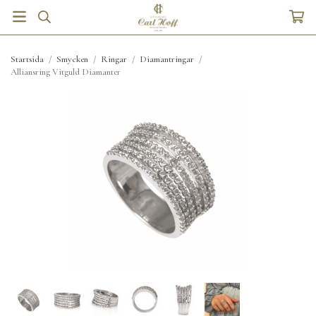
Startsida
/
Smycken
/
Ringar
/
Diamantringar
/
Alliansring Vitguld Diamanter