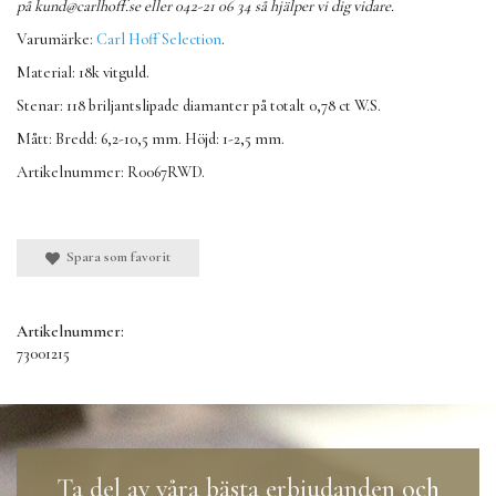
på
kund@carlhoff.se
eller 042-21 06 34 så hjälper vi dig vidare.
Varumärke:
Carl Hoff Selection
.
Material: 18k vitguld.
Stenar: 118 briljantslipade diamanter på totalt 0,78 ct W.S.
Mått: Bredd: 6,2-10,5 mm. Höjd: 1-2,5 mm.
Artikelnummer: R0067RWD.
Spara som favorit
Artikelnummer:
73001215
Ta del av våra bästa erbjudanden och