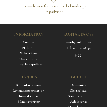
Läs omdömen från våra nöjda kunder på
Tripadvisor
INFORMATION
KONTAKTA OSS
Om oss
kund@carlhoff.se
Nyheter
Tel. 042-21 06 34
Nyhetsbrev
Om cookies
Integritetspolicy
HANDLA
GUIDER
Köpinformation
Diamanter
Leveransinformation
Skötselråd
Kontakta oss
Storleksguide
Mina favoriter
Ädelstenar