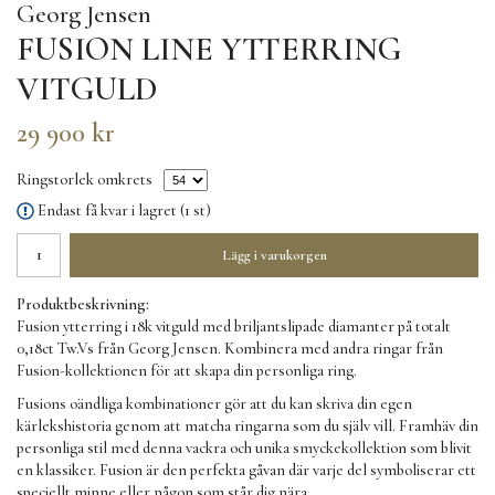
Georg Jensen
FUSION LINE YTTERRING
VITGULD
29 900 kr
Ringstorlek omkrets
Endast få kvar i lagret (1 st)
Lägg i varukorgen
Produktbeskrivning:
Fusion ytterring i 18k vitguld med briljantslipade diamanter på totalt
0,18ct Tw.Vs från Georg Jensen. Kombinera med andra ringar från
Fusion-kollektionen för att skapa din personliga ring.
Fusions oändliga kombinationer gör att du kan skriva din egen
kärlekshistoria genom att matcha ringarna som du själv vill. Framhäv din
personliga stil med denna vackra och unika smyckekollektion som blivit
en klassiker. Fusion är den perfekta gåvan där varje del symboliserar ett
speciellt minne eller någon som står dig nära.