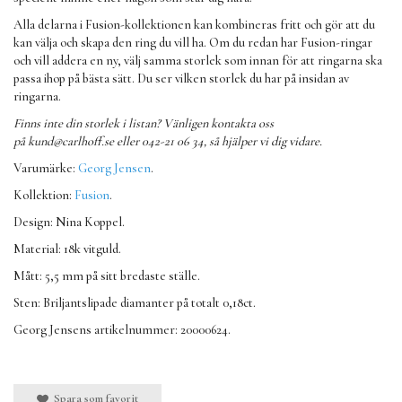
Alla delarna i Fusion-kollektionen kan kombineras fritt och gör att du
kan välja och skapa den ring du vill ha. Om du redan har Fusion-ringar
och vill addera en ny, välj samma storlek som innan för att ringarna ska
passa ihop på bästa sätt. Du ser vilken storlek du har på insidan av
ringarna.
Finns inte din storlek i listan? Vänligen kontakta oss
på
kund@carlhoff.se
eller 042-21 06 34, så hjälper vi dig vidare.
Varumärke:
Georg Jensen
.
Kollektion:
Fusion
.
Design: Nina Koppel.
Material: 18k vitguld.
Mått: 5,5 mm på sitt bredaste ställe.
Sten: Briljantslipade diamanter på totalt 0,18ct.
Georg Jensens artikelnummer: 20000624.
Spara som favorit