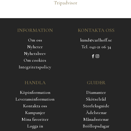
Tripadvisor
INFORMATION
KONTAKTA OSS
Om oss
kund@carlhoff.se
Nyheter
Tel. 042-21 06 34
Nyhetsbrev
Om cookies
Integritetspolicy
HANDLA
GUIDER
Köpinformation
Diamanter
Leveransinformation
Skötselråd
Kontakta oss
Storleksguide
Kampanjer
Ädelstenar
Mina favoriter
Månadsstenar
Logga in
Bröllopsdagar