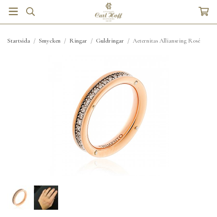
Startsida
/
Smycken
/
Ringar
/
Guldringar
/
Aeternitas Alliansring Rosé