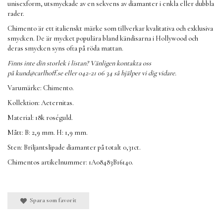
unisexform, utsmyckade av en sekvens av diamanter i enkla eller dubbla
rader.
Chimento är ett italienskt märke som tillverkar kvalitativa och exklusiva
smycken. De är mycket populära bland kändisarna i Hollywood och
deras smycken syns ofta på röda mattan.
Finns inte din storlek i listan? Vänligen kontakta oss
på
kund@carlhoff.se
eller 042-21 06 34 så hjälper vi dig vidare.
Varumärke: Chimento.
Kollektion: Aeternitas.
Material: 18k roséguld.
Mått: B: 2,9 mm. H: 1,9 mm.
Sten: Briljantslipade diamanter på totalt 0,31ct.
Chimentos artikelnummer: 1A08483B16140.
Spara som favorit