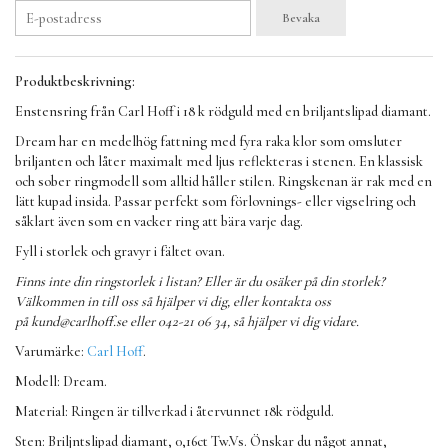
Bevaka
Produktbeskrivning:
Enstensring från Carl Hoff i 18 k rödguld med en briljantslipad diamant.
Dream har en medelhög fattning med fyra raka klor som omsluter
briljanten och låter maximalt med ljus reflekteras i stenen. En klassisk
och sober ringmodell som alltid håller stilen. Ringskenan är rak med en
lätt kupad insida. Passar perfekt som förlovnings- eller vigselring och
såklart även som en vacker ring att bära varje dag.
Fyll i storlek och gravyr i fältet ovan.
Finns inte din ringstorlek i listan? Eller är du osäker på din storlek?
Välkommen in till oss så hjälper vi dig, eller kontakta oss
på
kund@carlhoff.se
eller 042-21 06 34, så hjälper vi dig vidare.
Varumärke:
Carl Hoff
.
Modell: Dream.
Material: Ringen är tillverkad i återvunnet 18k rödguld.
Sten: Briljntslipad diamant, 0,16ct Tw.Vs. Önskar du något annat,