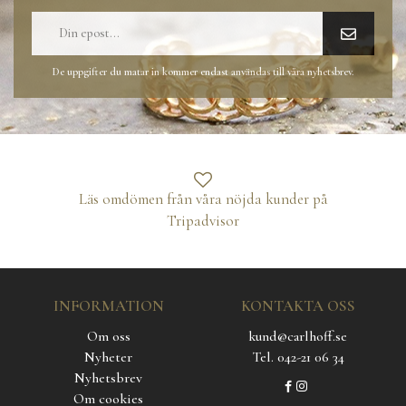
De uppgifter du matar in kommer endast användas till våra nyhetsbrev.
Läs omdömen från våra nöjda kunder på
Tripadvisor
INFORMATION
KONTAKTA OSS
Om oss
kund@carlhoff.se
Nyheter
Tel. 042-21 06 34
Nyhetsbrev
Om cookies