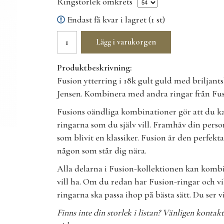
Ringstorlek omkrets
Endast få kvar i lagret (1 st)
Lägg i varukorgen
Produktbeskrivning:
Fusion ytterring i 18k gult guld med briljant
Jensen. Kombinera med andra ringar från Fusi
Fusions oändliga kombinationer gör att du ka
ringarna som du själv vill. Framhäv din pers
som blivit en klassiker. Fusion är den perfekta
någon som står dig nära.
Alla delarna i Fusion-kollektionen kan kombin
vill ha. Om du redan har Fusion-ringar och vi
ringarna ska passa ihop på bästa sätt. Du ser v
Finns inte din storlek i listan? Vänligen kontak