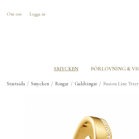
Om oss
Logga in
SMYCKEN
FÖRLOVNING & VI
Startsida
/
Smycken
/
Ringar
/
Guldringar
/
Fusion Line Ytte