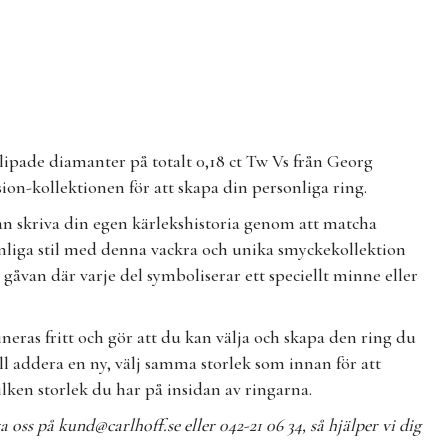
slipade diamanter på totalt 0,18 ct Tw Vs från Georg
on-kollektionen för att skapa din personliga ring.
n skriva din egen kärlekshistoria genom att matcha
onliga stil med denna vackra och unika smyckekollektion
 gåvan där varje del symboliserar ett speciellt minne eller
eras fritt och gör att du kan välja och skapa den ring du
ll addera en ny, välj samma storlek som innan för att
ilken storlek du har på insidan av ringarna.
ta oss på
kund@carlhoff.se
eller 042-21 06 34, så hjälper vi dig