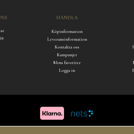
OSS
HANDLA
.se
Köpinformation
34
Leveransinformation
Kontakta oss
Kampanjer
Mina favoriter
Logga in
Copyright 2019 Carl Hoff AB All rights reserved