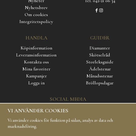
Nyheter
Tel. 042-21 06 34
Nyhetsbrev
Om cookies
Integritetspolicy
HANDLA
GUIDER
Köpinformation
Diamanter
Leveransinformation
Skötselråd
Kontakta oss
Storleksguide
Mina favoriter
Ädelstenar
Kampanjer
Månadsstenar
Logga in
Bröllopsdagar
SOCIAL MEDIA
VI ANVÄNDER COOKIES
Vi använder cookies för funktion på sidan, analys av data och
marknadsföring.