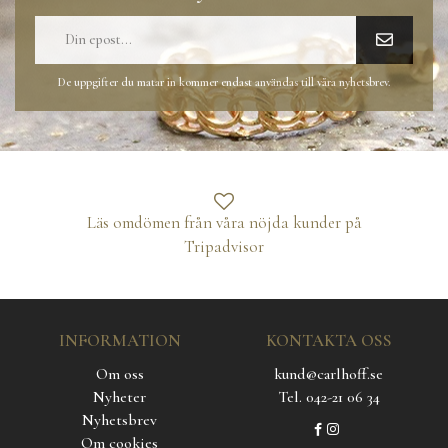
De uppgifter du matar in kommer endast användas till våra nyhetsbrev.
Läs omdömen från våra nöjda kunder på
Tripadvisor
INFORMATION
KONTAKTA OSS
Om oss
kund@carlhoff.se
Nyheter
Tel. 042-21 06 34
Nyhetsbrev
Om cookies