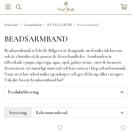
Startsida
/
Varumärken
/
BY BILLGREN
/
Beadsarmband
BEADSARMBAND
Beadsarmbanden från By Billgren är designade med unika ädelstenar
och är elastiska så de passar de flesta handleder. Armbanden är
tillverkade i jaspis, tigeröga, agat, opal, galaxy stone, onyx & lavasten.
Stenarna är ett naturligt material och kan variera i färg och utformande.
Varje sten har också unika egenskaper och ger ifrån sig olika energier.
Välj ditt favorit beadsarmband här!
Produktfiltrering
Sortering