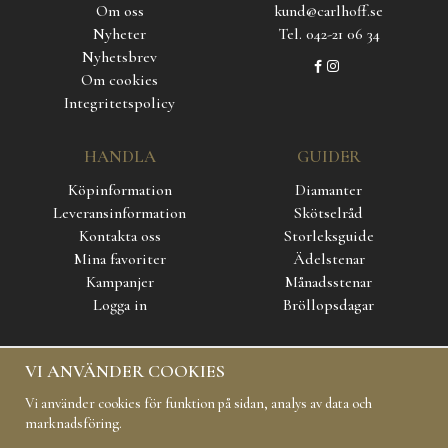
Om oss
kund@carlhoff.se
Nyheter
Tel. 042-21 06 34
Nyhetsbrev
Om cookies
Integritetspolicy
HANDLA
GUIDER
Köpinformation
Diamanter
Leveransinformation
Skötselråd
Kontakta oss
Storleksguide
Mina favoriter
Ädelstenar
Kampanjer
Månadsstenar
Logga in
Bröllopsdagar
SOCIAL MEDIA
VI ANVÄNDER COOKIES
Vi använder cookies för funktion på sidan, analys av data och
marknadsföring.