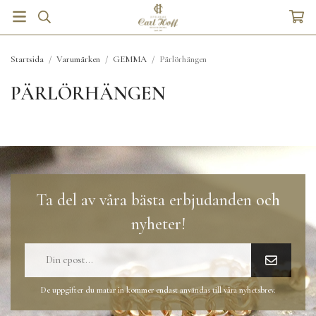
Startsida
/
Varumärken
/
GEMMA
/
Pärlörhängen
PÄRLÖRHÄNGEN
Ta del av våra bästa erbjudanden och
nyheter!
De uppgifter du matar in kommer endast användas till våra nyhetsbrev.