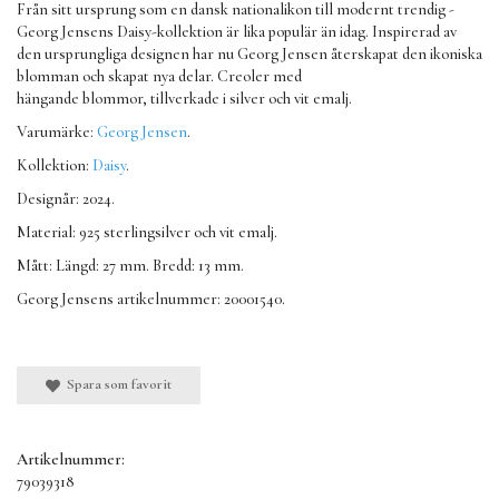
Från sitt ursprung som en dansk nationalikon till modernt trendig -
Georg Jensens Daisy-kollektion är lika populär än idag. Inspirerad av
den ursprungliga designen har nu Georg Jensen återskapat den ikoniska
blomman och skapat nya delar. Creoler med
hängande blommor, tillverkade i silver och vit emalj.
Varumärke:
Georg Jensen
.
Kollektion:
Daisy
.
Designår: 2024.
Material: 925 sterlingsilver och vit emalj.
Mått: Längd: 27 mm. Bredd: 13 mm.
Georg Jensens artikelnummer: 20001540.
Spara som favorit
Artikelnummer:
79039318