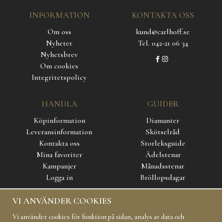
INFORMATION
KONTAKTA OSS
Om oss
kund@carlhoff.se
Nyheter
Tel. 042-21 06 34
Nyhetsbrev
Om cookies
Integritetspolicy
HANDLA
GUIDER
Köpinformation
Diamanter
Leveransinformation
Skötselråd
Kontakta oss
Storleksguide
Mina favoriter
Ädelstenar
Kampanjer
Månadsstenar
Logga in
Bröllopsdagar
VI ANVÄNDER COOKIES
SOCIAL MEDIA
Vi använder cookies för funktion på sidan, analys av data och