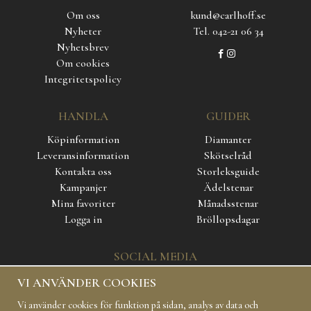
Om oss
kund@carlhoff.se
Nyheter
Tel. 042-21 06 34
Nyhetsbrev
Om cookies
Integritetspolicy
HANDLA
GUIDER
Köpinformation
Diamanter
Leveransinformation
Skötselråd
Kontakta oss
Storleksguide
Kampanjer
Ädelstenar
Mina favoriter
Månadsstenar
Logga in
Bröllopsdagar
SOCIAL MEDIA
VI ANVÄNDER COOKIES
Vi använder cookies för funktion på sidan, analys av data och