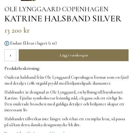
OLE LYNGGAARD COPENHAGEN
KATRINE HALSBAND SILVER
13 200 kr
Endast få kvar i lagret (1 st)
Lägg i varukorgen
Produktbeskrivning:
Oxiderat halsband från Ole Lynggaard Copenhagen format som en fjäril
med detaljer i 18k vitguld prydd med briljantslipade diamanter.
Halsbandet är designad av Ole Lynggaard, en hyllning till barnbarnet
Katrine. Fjärilar symboliserar kvinnlig nåd, elegans och ett rörligt liv.
Den oxiderade broschen med guldiga detaljer och briljanter skapar ett
intressant liv.
Halsbandet tillverkas inte längre och vi har ett exemplar kvar, så passa
på så kan detta danska designsmycke bli ditt.