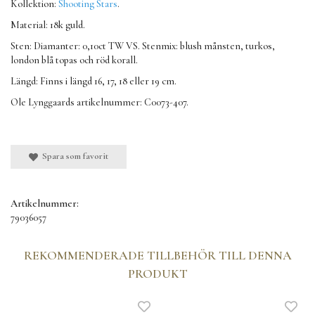
Kollektion:
Shooting Stars
.
Material: 18k guld.
Sten: Diamanter:
0,10ct TW VS. Stenmix: blush månsten, turkos,
london blå topas och röd korall.
Längd: Finns i längd 16, 17, 18 eller 19 cm.
Ole Lynggaards artikelnummer: C0073-407.
Spara som favorit
Artikelnummer:
79036057
REKOMMENDERADE TILLBEHÖR TILL DENNA
PRODUKT