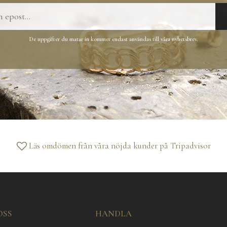
De uppgifter du matar in kommer endast användas till våra nyhetsbrev.
Läs omdömen från våra nöjda kunder på
Tripadvisor
OSS
HANDLA