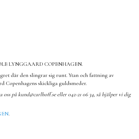
 från OLE LYNGGAARD COPENHAGEN.
gret där den slingrar sig runt. Ytan och fattning av
ard Copenhagens skickliga guldsmeder.
ta oss på
kund@carlhoff.se
eller 042-21 06 34, så hjälper vi dig
GEN
.