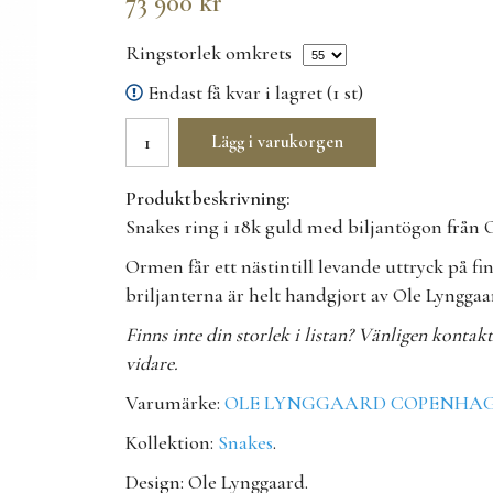
73 900 kr
Ringstorlek omkrets
Endast få kvar i lagret (1 st)
Lägg i varukorgen
Produktbeskrivning:
Snakes ring i 18k guld med biljantögon
Ormen får ett nästintill levande uttryck på fin
briljanterna är helt handgjort av Ole Lyngga
Finns inte din storlek i listan? Vänligen kontak
vidare.
Varumärke:
OLE LYNGGAARD COPENHA
Kollektion:
Snakes
.
Design: Ole Lynggaard.