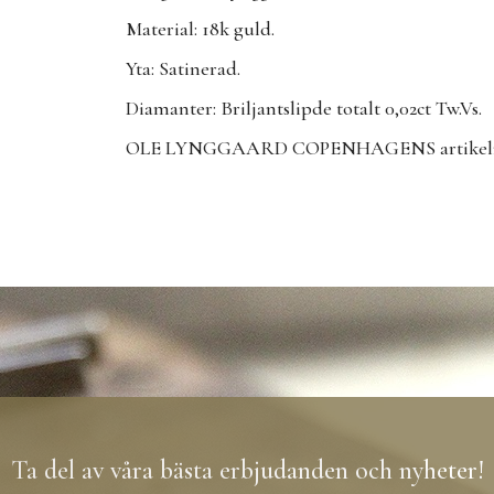
Material: 18k guld.
Yta: Satinerad.
Diamanter: Briljantslipde totalt 0,02ct Tw.Vs.
OLE LYNGGAARD COPENHAGENS artikelnu
Ta del av våra bästa erbjudanden och nyheter!