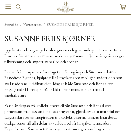
Startsida
/
Varumärken
/
SUSANNE FRIIS BJØRNER
SUSANNE FRIIS BJØRNER
1991 bestämde sig smyckesdesignern och gemmologen Susanne Friis
Bjørner för att skapa ett varumärke i eget namn efter många år av egen
tillverkning och import av pärlor och stenar.
Redan från början var företaget en framgång och Susannes dotter,
Benedicte Bjørner, hjälpte till så mycket som möjlight undertiden hon
avslutade sina juridikstudier. Idag är både Susanne och Benedicte
engagerade i företaget på heltid tillsammans med ett antal
medarbetare.
Varje år skapas två kollektioner utifrån Susanne och Benedictes
gemensamma passion för modesmycken, gjorda av äkta material och
färgstarka stenar. Inspiration till kollektionerna hämtas från deras
otaliga resor till alla delar av världen och från själva hemstaden
Köpenhamn. Samarbetet över generationer ger samlingarna en