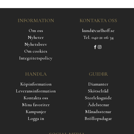
INFORMATION
KONTAKTA OSS
Om oss
kund@carlhoff.se
Nyheter
Tel. 042-21 06 34
Nyhetsbrev
Om cookies
Integritetspolicy
HANDLA
GUIDER
Köpinformation
Diamanter
Leveransinformation
Skötselråd
Kontakta oss
Storleksguide
Mina favoriter
Ädelstenar
Kampanjer
Månadsstenar
Logga in
Bröllopsdagar