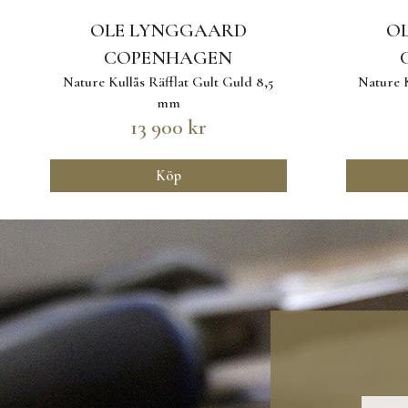
OLE LYNGGAARD
O
COPENHAGEN
Nature Kullås Räfflat Gult Guld 8,5
Nature K
mm
13 900 kr
Köp