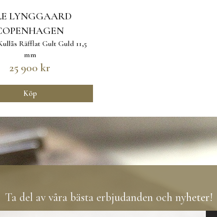
LE LYNGGAARD
COPENHAGEN
ullås Räfflat Gult Guld 11,5
mm
25 900 kr
Köp
Ta del av våra bästa erbjudanden och nyheter!