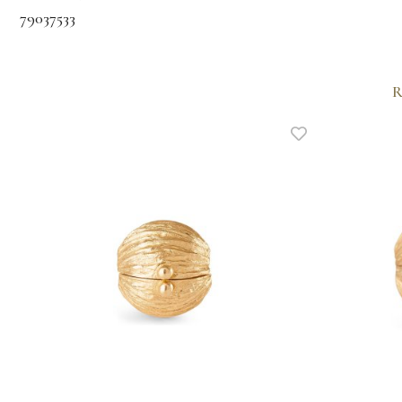
79037533
R