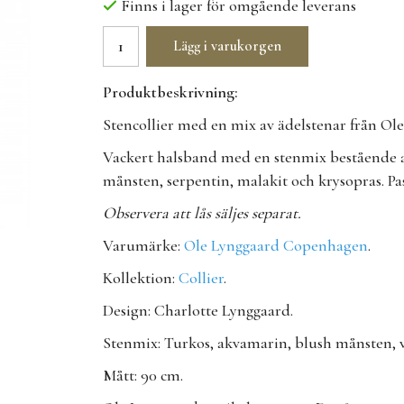
Finns i lager för omgående leverans
Lägg i varukorgen
Produktbeskrivning:
Stencollier med en mix av ädelstenar från O
Vackert halsband med en stenmix bestående a
månsten, serpentin, malakit och krysopras.
Pa
Observera att lås säljes separat.
Varumärke:
Ole Lynggaard Copenhagen
.
Kollektion:
Collier
.
Design: Charlotte Lynggaard.
Stenmix: Turkos, akvamarin, blush månsten, v
Mått: 90 cm.