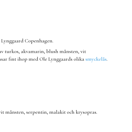
le Lynggaard Copenhagen.
v turkos, akvamarin, blush månsten, vit
ssar fint ihop med Ole Lynggaards olika
smyckelås
.
it månsten, serpentin, malakit och krysopras.