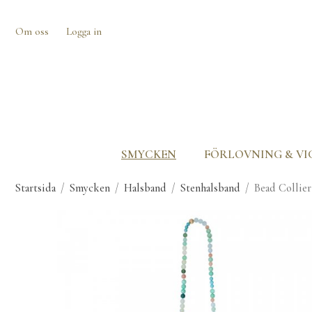
Om oss
Logga in
SMYCKEN
FÖRLOVNING & VI
Startsida
/
Smycken
/
Halsband
/
Stenhalsband
/
Bead Collie