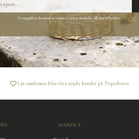
De uppgifter du matar in kommer endast användas till våra nyhetsbrev.
Läs omdömen från våra nöjda kunder på
Tripadvisor
OSS
HANDLA
.se