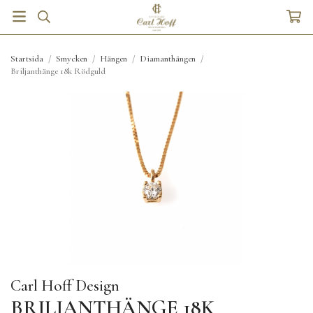
Startsida
/
Smycken
/
Hängen
/
Diamanthängen
/
Briljanthänge 18k Rödguld
Carl Hoff Design
BRILJANTHÄNGE 18K