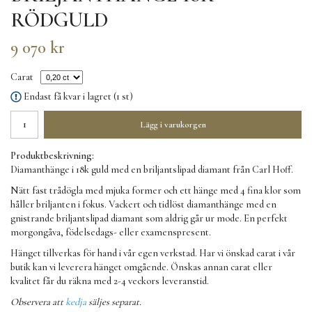
RÖDGULD
9 070 kr
Carat
Endast få kvar i lagret (1 st)
Lägg i varukorgen
Produktbeskrivning:
Diamanthänge i 18k guld med en briljantslipad diamant från Carl Hoff.
Nätt fast trådögla med mjuka former och ett hänge med 4 fina klor som
håller briljanten i fokus. Vackert och tidlöst diamanthänge med en
gnistrande briljantslipad diamant som aldrig går ur mode. En perfekt
morgongåva, födelsedags- eller examenspresent.
Hänget tillverkas för hand i vår egen verkstad. Har vi önskad carat i vår
butik kan vi leverera hänget omgående. Önskas annan carat eller
kvalitet får du räkna med 2-4 veckors leveranstid.
Observera att
kedja
säljes separat.