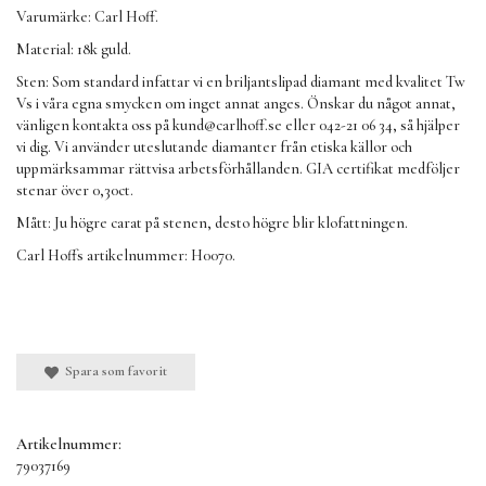
Varumärke: Carl Hoff.
Material: 18k guld.
Sten: Som standard infattar vi en briljantslipad diamant med kvalitet Tw
Vs i våra egna smycken om inget annat anges. Önskar du något annat,
vänligen kontakta oss på
kund@carlhoff.se
eller 042-21 06 34, så hjälper
vi dig. Vi använder uteslutande diamanter från etiska källor och
uppmärksammar rättvisa arbetsförhållanden. GIA certifikat medföljer
stenar över 0,30ct.
Mått:
Ju högre carat på stenen, desto högre blir klofattningen.
Carl Hoffs artikelnummer: H0070.
Spara som favorit
Artikelnummer:
79037169