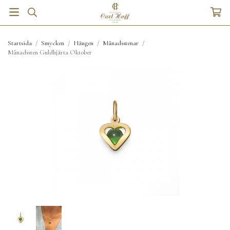
Startsida
/
Smycken
/
Hängen
/
Månadsstenar
/
Månadssten Guldhjärta Oktober