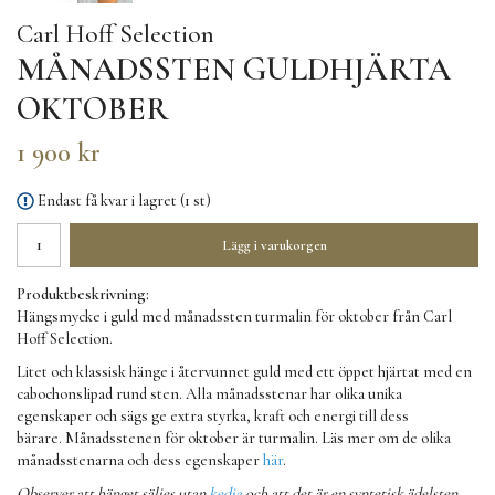
Carl Hoff Selection
MÅNADSSTEN GULDHJÄRTA
OKTOBER
1 900 kr
Endast få kvar i lagret (1 st)
Lägg i varukorgen
Produktbeskrivning:
Hängsmycke i guld med månadssten turmalin för oktober från Carl
Hoff Selection.
Litet och klassisk hänge i återvunnet guld med ett öppet hjärtat med en
cabochonslipad rund sten. Alla månadsstenar har olika unika
egenskaper och sägs ge extra styrka, kraft och energi till dess
bärare. Månadsstenen för oktober är turmalin. Läs mer om de olika
månadsstenarna och dess egenskaper
här
.
Observer att hänget säljes utan
kedja
och att det är en syntetisk ädelsten,