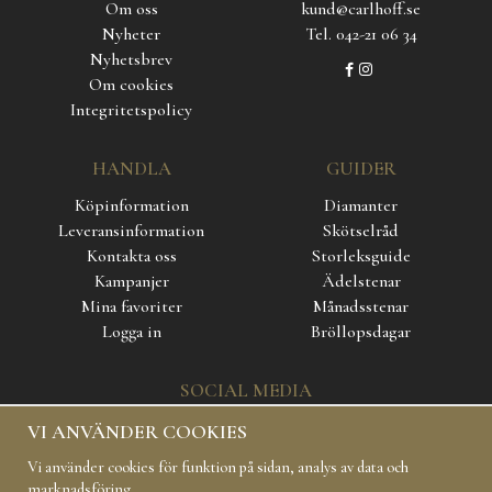
Om oss
kund@carlhoff.se
Nyheter
Tel. 042-21 06 34
Nyhetsbrev
Om cookies
Integritetspolicy
HANDLA
GUIDER
Köpinformation
Diamanter
Leveransinformation
Skötselråd
Kontakta oss
Storleksguide
Kampanjer
Ädelstenar
Mina favoriter
Månadsstenar
Logga in
Bröllopsdagar
SOCIAL MEDIA
VI ANVÄNDER COOKIES
Vi använder cookies för funktion på sidan, analys av data och
marknadsföring.