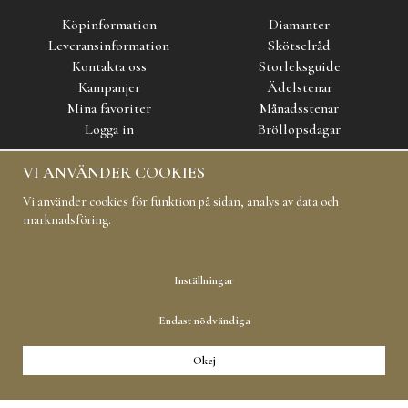
Köpinformation
Diamanter
Leveransinformation
Skötselråd
Kontakta oss
Storleksguide
Kampanjer
Ädelstenar
Mina favoriter
Månadsstenar
Logga in
Bröllopsdagar
VI ANVÄNDER COOKIES
SOCIAL MEDIA
Vi använder cookies för funktion på sidan, analys av data och
marknadsföring.
Inställningar
Endast nödvändiga
Copyright 2019 Carl Hoff AB All rights reserved
Okej