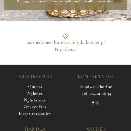
De uppgifter du matar in kommer endast användas till våra nyhetsbrev.
Läs omdömen från våra nöjda kunder på
Tripadvisor
INFORMATION
KONTAKTA OSS
Om oss
kund@carlhoff.se
Nyheter
Tel. 042-21 06 34
Nyhetsbrev
Om cookies
Integritetspolicy
HANDLA
GUIDER