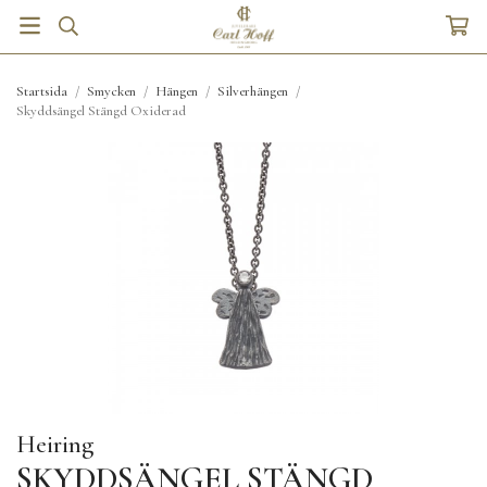
Startsida
/
Smycken
/
Hängen
/
Silverhängen
/
Skyddsängel Stängd Oxiderad
Heiring
SKYDDSÄNGEL STÄNGD