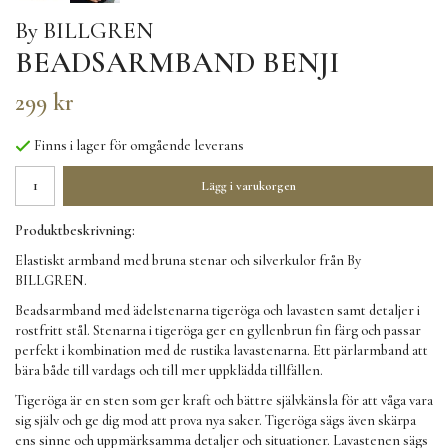
By BILLGREN
BEADSARMBAND BENJI
299 kr
Finns i lager för omgående leverans
Lägg i varukorgen
Produktbeskrivning:
Elastiskt armband med bruna stenar och silverkulor från By
BILLGREN.
Beadsarmband med ädelstenarna tigeröga och lavasten samt detaljer i
rostfritt stål. Stenarna i tigeröga ger en gyllenbrun fin färg och passar
perfekt i kombination med de rustika lavastenarna. Ett pärlarmband att
bära både till vardags och till mer uppklädda tillfällen.
Tigeröga är en sten som ger kraft och bättre självkänsla för att våga vara
sig själv och ge dig mod att prova nya saker. Tigeröga sägs även skärpa
ens sinne och uppmärksamma detaljer och situationer. Lavastenen sägs