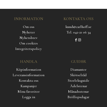
INFORMATION
KONTAKTA OSS
Om oss
kund@carlhoff.se
Nyheter
Tel. 042-21 06 34
Nyhetsbrev
Om cookies
Integritetspolicy
HANDLA
GUIDER
Köpinformation
Diamanter
Leveransinformation
Skötselråd
Kontakta oss
Storleksguide
Kampanjer
Ädelstenar
Mina favoriter
Månadsstenar
Logga in
Bröllopsdagar