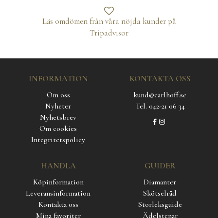
Läs omdömen från våra nöjda kunder på
Tripadvisor
INFORMATION
KONTAKTA OSS
Om oss
kund@carlhoff.se
Nyheter
Tel. 042-21 06 34
Nyhetsbrev
Om cookies
Integritetspolicy
HANDLA
GUIDER
Köpinformation
Diamanter
Leveransinformation
Skötselråd
Kontakta oss
Storleksguide
Mina favoriter
Ädelstenar