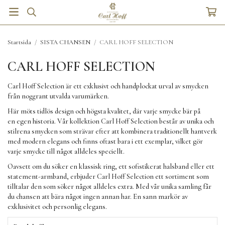
Startsida
/
SISTA CHANSEN
/
CARL HOFF SELECTION
CARL HOFF SELECTION
Carl Hoff Selection är ett exklusivt och handplockat urval av smycken
från noggrant utvalda varumärken.
Här möts tidlös design och högsta kvalitet, där varje smycke bär på
en egen historia. Vår kollektion Carl Hoff Selection består av unika och
stilrena smycken som strävar efter att kombinera traditionellt hantverk
med modern elegans och finns oftast bara i ett exemplar, vilket gör
varje smycke till något alldeles speciellt.
Oavsett om du söker en klassisk ring, ett sofistikerat halsband eller ett
statement-armband, erbjuder Carl Hoff Selection ett sortiment som
tilltalar den som söker något alldeles extra. Med vår unika samling får
du chansen att bära något ingen annan har. En sann markör av
exklusivitet och personlig elegans.