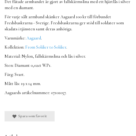
Det flätade armbandet är gjort av fallskärmslina med ett hjärtlås i silver
med en diamant.
För varje sålt armband skänker Aagaard 100 kr till förbundet
Fredsbaskrarna - Sverige. Fredsbaskrarna ger stöd till soldater som
skadats i tjänsten samt deras anhöriga.
Varumärke:
Aagaard
.
Kollektion:
From Soldier to Soldier
.
Material: Nylon, fallskärmslina och lås i silver.
Sten: Diamant 0,02ct W.P1.
Färg: Svart.
Mått lås: 19 x 14 mm.
Aagaards artikelnummer: 07101057.
Spara som favorit