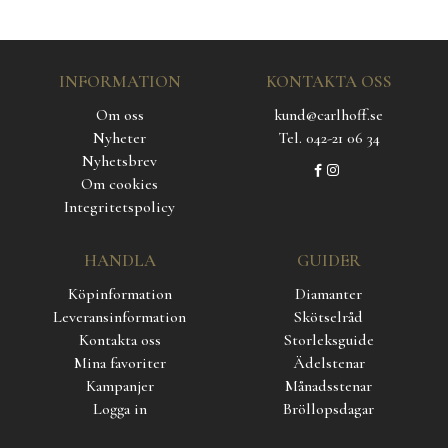
INFORMATION
KONTAKTA OSS
Om oss
kund@carlhoff.se
Nyheter
Tel. 042-21 06 34
Nyhetsbrev
Om cookies
Integritetspolicy
HANDLA
GUIDER
Köpinformation
Diamanter
Leveransinformation
Skötselråd
Kontakta oss
Storleksguide
Mina favoriter
Ädelstenar
Kampanjer
Månadsstenar
Logga in
Bröllopsdagar