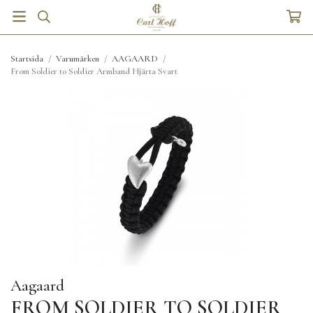
Startsida
/
Varumärken
/
AAGAARD
/
From Soldier to Soldier Armband Hjärta Svart
Aagaard
FROM SOLDIER TO SOLDIER