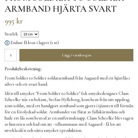
ARMBAND HJÄRTA SVART
995 kr
Storlek
Endast få kvar i lagret (1 st)
Lägg i varukorgen
Produktbeskrivning:
From Soldier to Soldier soldatarmband från Aagaard med ett hjärtlås i
silver och ett svart band.
Idén till smycket "From Soldier to Soldier" fick smyckedesigner Claus
Scheelke när en bekant, Stefan Hylleborg, kom hem från sitt uppdrag
som soldat, med ett handgjort armband som gjorts i tjänsten till förmån
för en förolyckad soldat. Armbandet var flätat av fallskärmslina och
hade ett lås som bestod av en uniformsknapp. Claus Scheelke blev tagen
av historien och bad om att - tillsammans med Aagaard - få lov att
utvekla idén och sätta smycket i produktion.