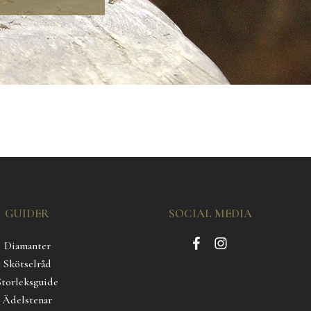
GUIDER
SOCIAL MEDIA
Diamanter
Skötselråd
Storleksguide
Ädelstenar