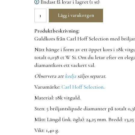
Endast få kvar i lagret (1 st)
Lägg i varukorgen
Produktbeskrivning:
Guldkors från Carl Hoff Selection med brilja
Nätt hänge i form av ett öppet kors i 18k vitg
totalt 0,038 ct W Si. Om du letar efter en eleg
diamantkors ett vackert val.
Observera att
kedja
säljes separat.
Varumärke:
Carl Hoff Selection
.
Material: 18k vitguld.
Sten: 5 briljantslipade diamanter på totalt 0,3
Mått: Längd (ink. ögla): 24,25 mm. Bredd: 13,2
Vikt: 1,40 g.