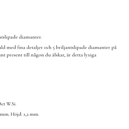
ntslipade diamanter.
uld med fina detaljer och 5 briljantslipade diamanter på
ant present till någon du älskar, är detta lyxiga
8ct W.Si.
5 mm. Höjd: 1,2 mm.